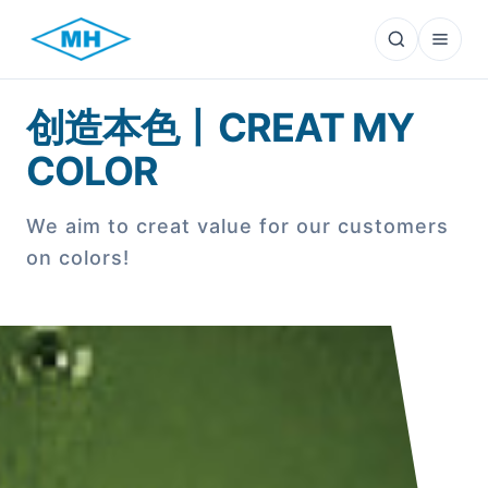
Search
Menu
创造本色丨CREAT MY
COLOR
We aim to creat value for our customers
on colors!