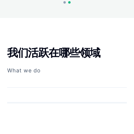
我们活跃在哪些领域
What we do
国内经销
化工出口
个人安防
运输包装
海外分支
出口代理
DOMESTIC DISTRIBUTION
CHEMICAL EXPORT
PPE PRODUCTS
IBC TANKS
OVERSEAS BRANCHES
LOGISTIC & AGENT